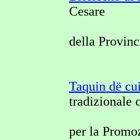
Cesare
della Provinc
Taquin
dë
cu
tradizionale 
per la Promo